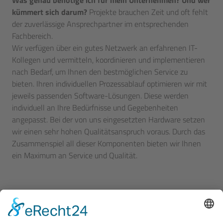
kümmert sich darum?
Projekte brauchen Zeit und oft fehlt
der zuverlässige Ansprechpartner im entsprechenden
Fachbereich.
Wir verfügen über ein gutes Netzwerk an erfahrenen IT-
Kollegen und vermitteln, koordinieren und implementieren
nach Bedarf, um Ihnen den bestmöglichen Service zu
bieten. Ihren individuellen Prozessablauf optimieren wir mit
jeweils passenden Software-Lösungen. Diese werden
individuell an Ihre Bedürfnisse und Gegebenheiten
angepasst. Bei der von uns eingesetzten Hardware setzen
wir einen sehr hohen Qualitätsanspruch voraus. Durch das
Zusammenspiel all dieser Komponenten bieten wir Ihnen
ein Maximum an Service und Qualität.