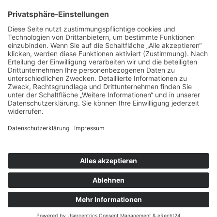
Wir bieten zuverlässigen Support – auch im Notfall.
So
gut die IT auch sein mag – wenn es klemmt, ist schnelle
Hilfe gefragt. teparto steht für flache Hierarchien, einen
festen Ansprechpartner und eine partnerschaftliche
Zusammenarbeit. Sie wünschen nachhaltige und
zielorientiere Lösungen für Ihre IT-Herausforderungen?
Dann freuen wir uns auf Ihre Anfrage:
Anfrage senden
teparto GmbH · Allgäustraße 4 · 87477 Sulzberg ·
Telefon 08376 - 742 99 64 ·
solution@teparto.de
Impressum
Datenschutz