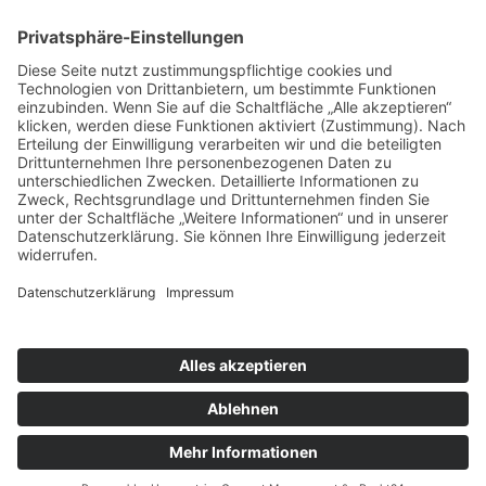
Sie benötigen schnelle Hilfe?
Dann senden Sie uns direkt
eine E-Mail!
Jetzt Mail senden
teparto GmbH · Allgäustraße 4 · 87477 Sulzberg ·
Telefon 08376 - 742 99 64 ·
solution@teparto.de
Impressum
Datenschutz